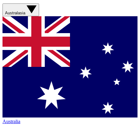
Australasia
Australia