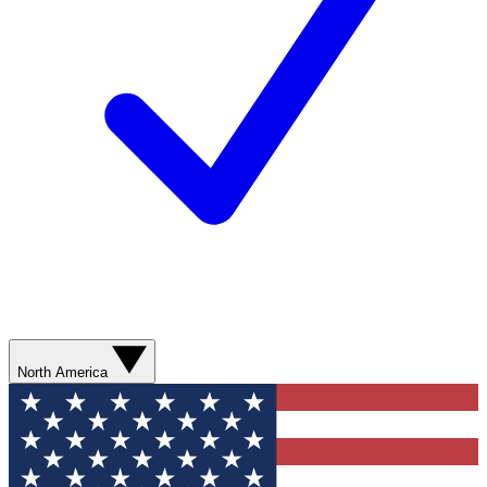
North America