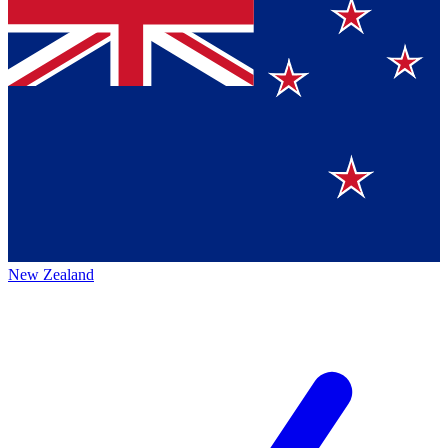
New Zealand