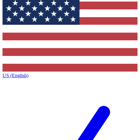
US (English)