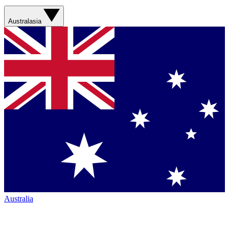
Australasia
Australia