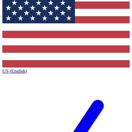
US (English)