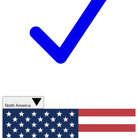
North America