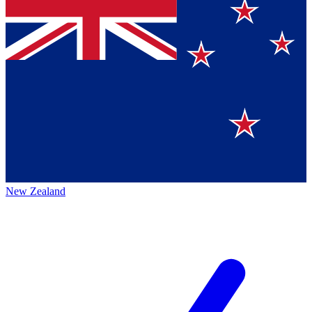
New Zealand