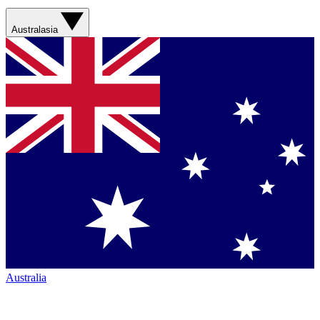
Australasia
Australia