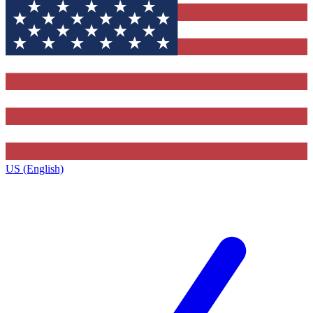
US (English)