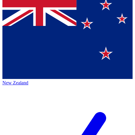
New Zealand