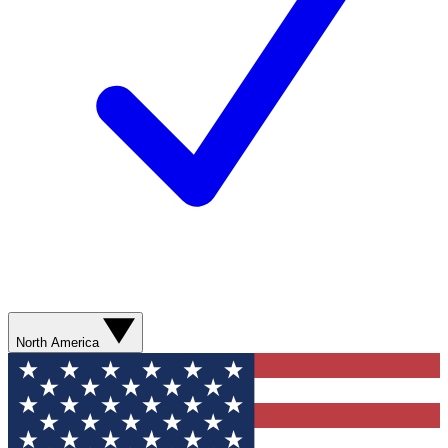
North America