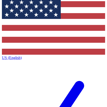
US (English)