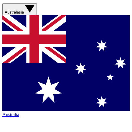
Australasia
Australia