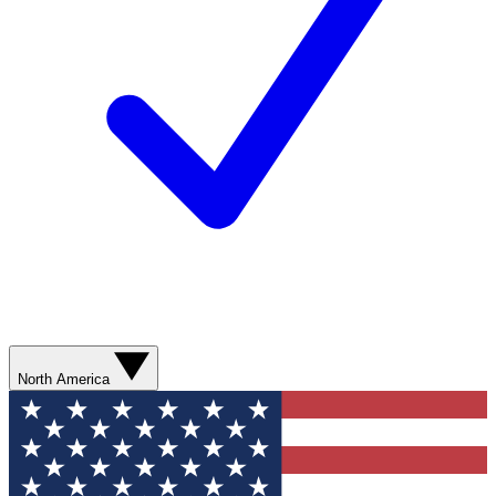
North America