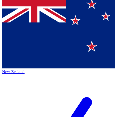
New Zealand