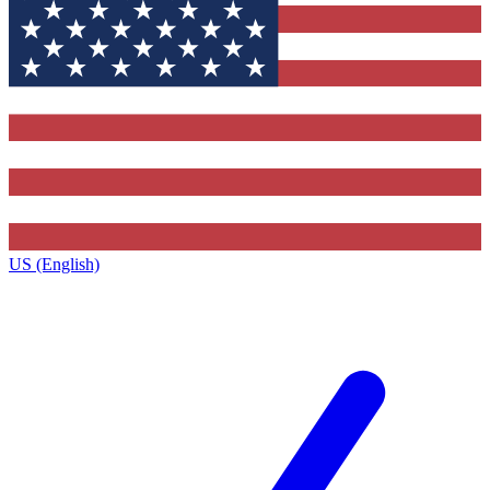
US (English)