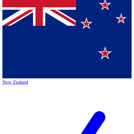
New Zealand