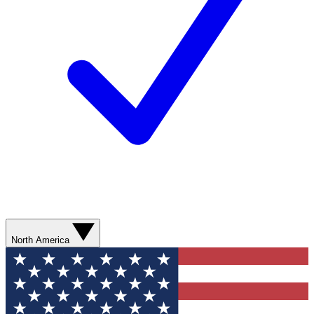
North America