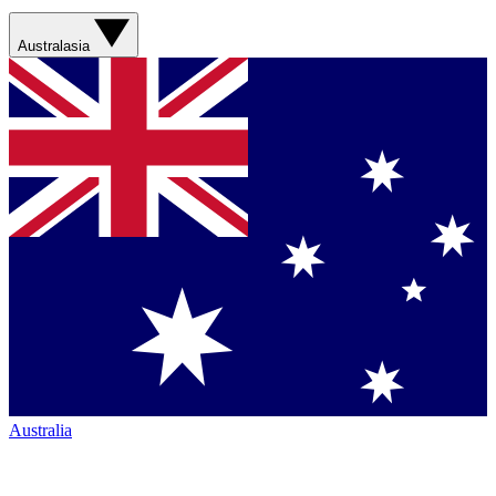
Australasia
Australia