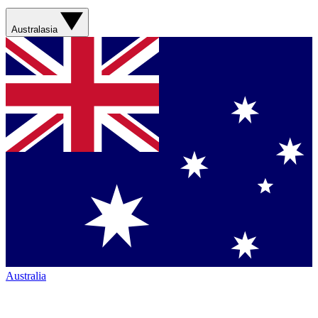
Australasia
Australia