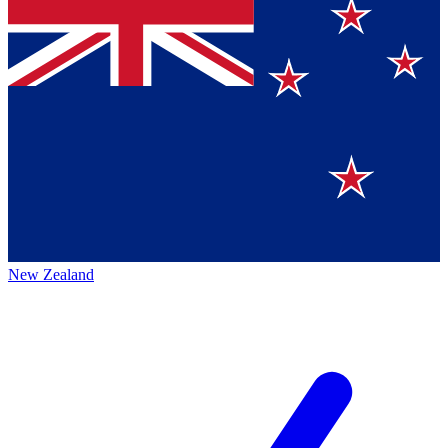
New Zealand