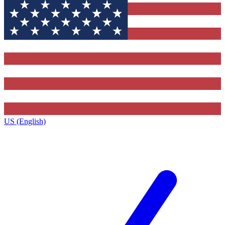
US (English)