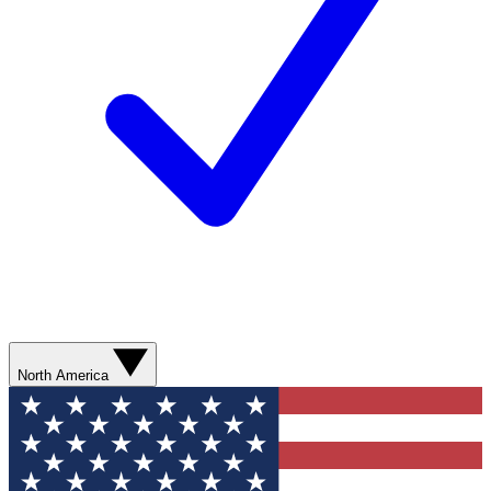
North America