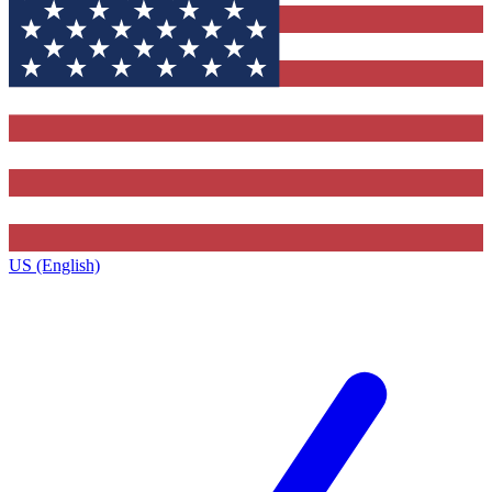
US (English)