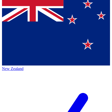
New Zealand