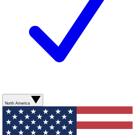
North America