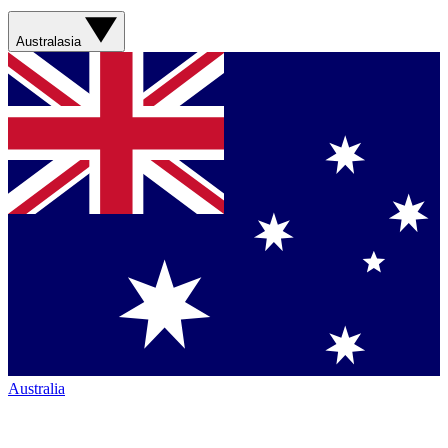
Australasia
Australia