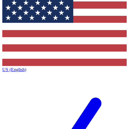
US (English)