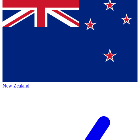
New Zealand