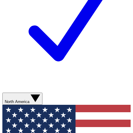
North America