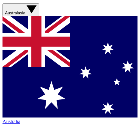
Australasia
Australia