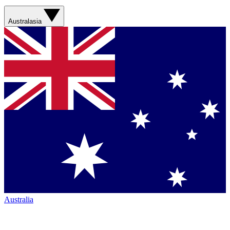
Australasia
Australia