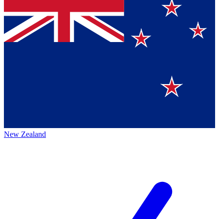
New Zealand