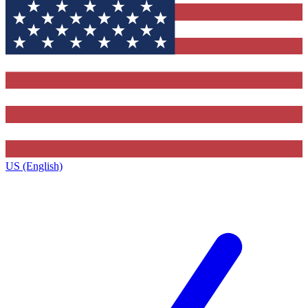
US (English)