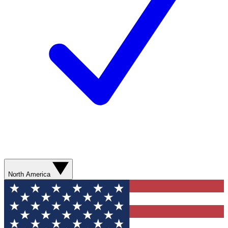
North America