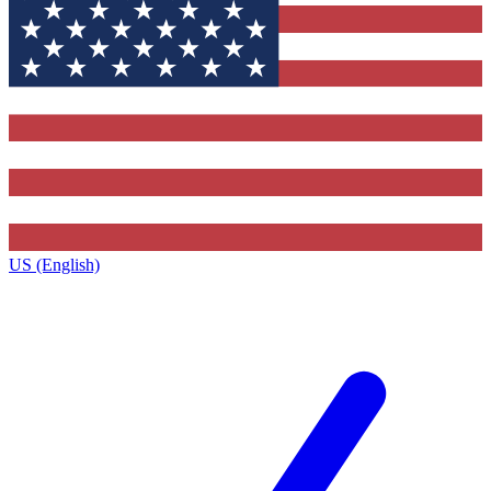
US (English)