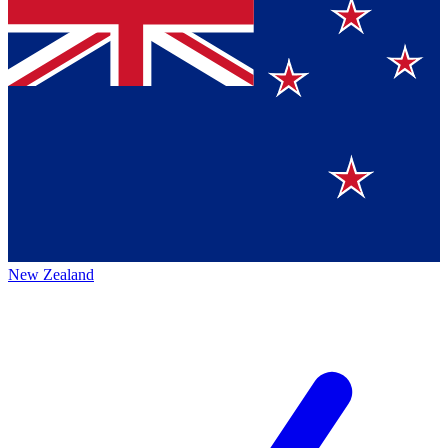
New Zealand