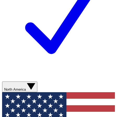
North America