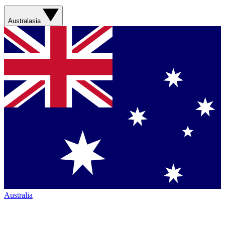
Australasia
Australia