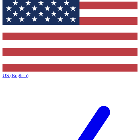
US (English)