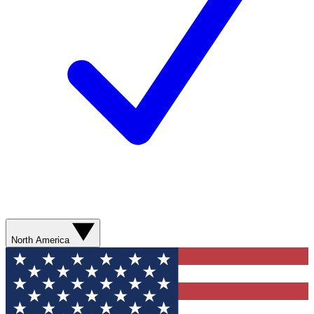
North America