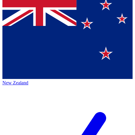
New Zealand