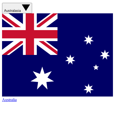
Australasia
Australia