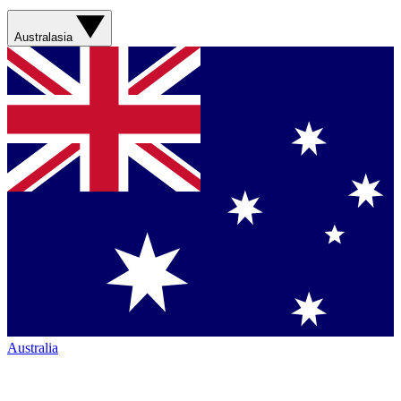
Australasia
Australia