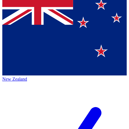
New Zealand