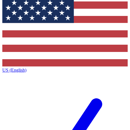
US (English)