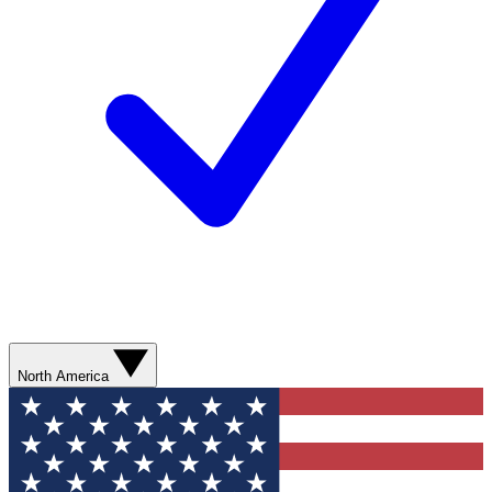
North America