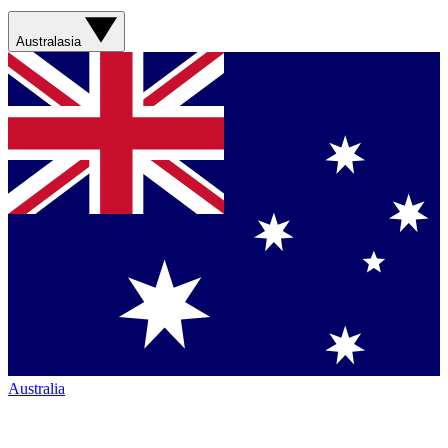
Australasia
Australia