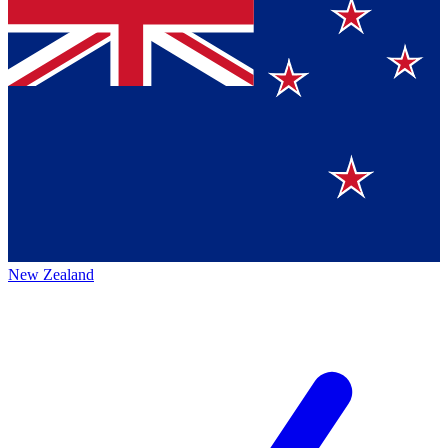
New Zealand