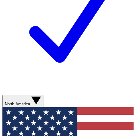
North America