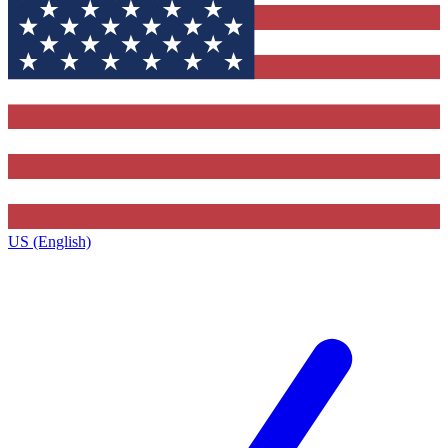
US (English)