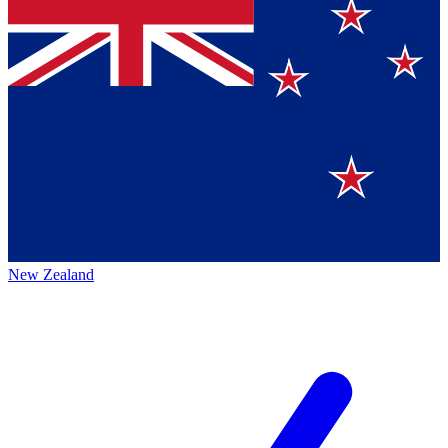
New Zealand