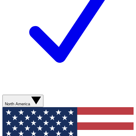
North America