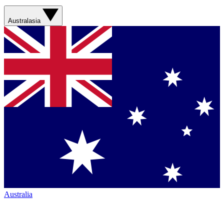
Australasia
Australia