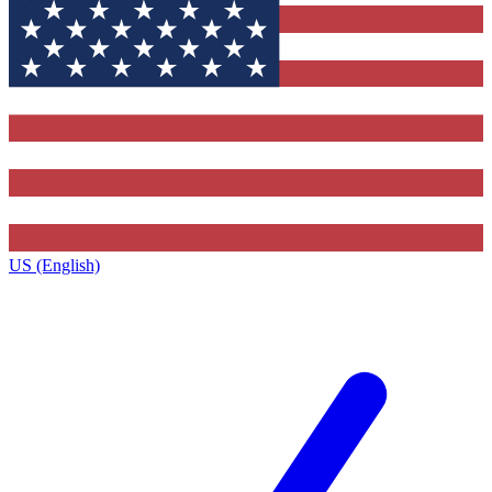
US (English)