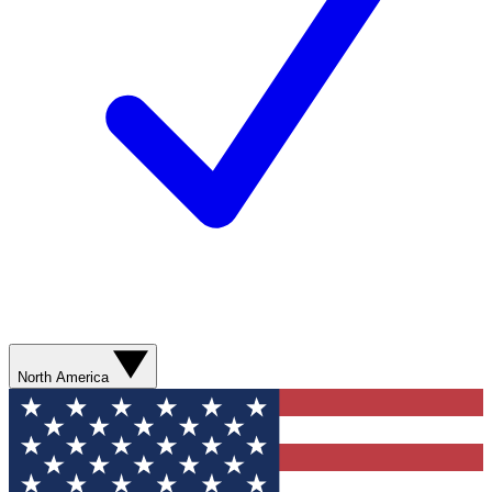
North America