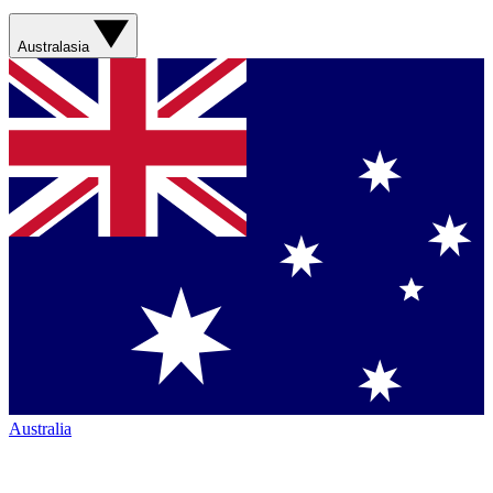
Australasia
Australia