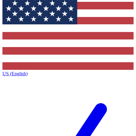
US (English)