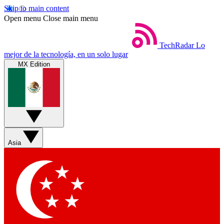
Skip to main content
Open menu
Close main menu
TechRadar
Lo
mejor de la tecnología, en un solo lugar
MX Edition
Asia