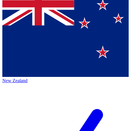
New Zealand