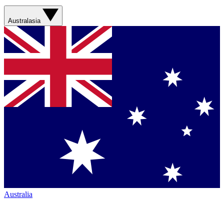
Australasia
Australia