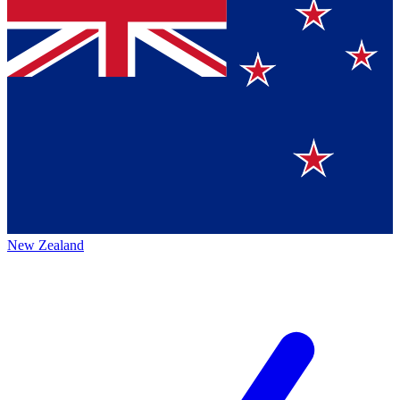
New Zealand