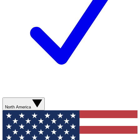
North America