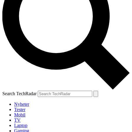
Search TechRadar
Nyheter
Tester
Mobil
TV
Laptop
Gaming