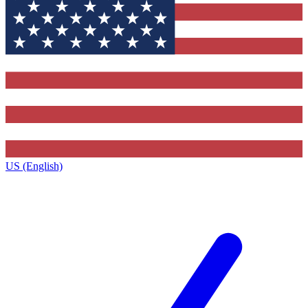
US (English)