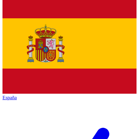
España