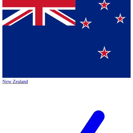
New Zealand