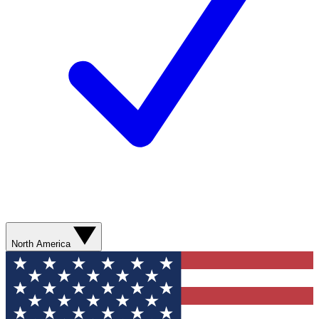
North America