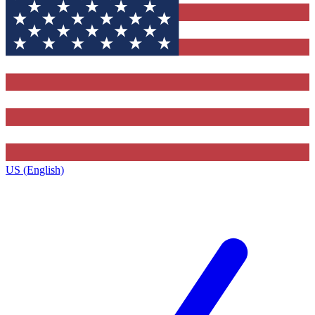
US (English)