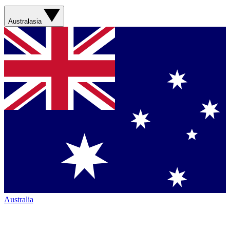
Australasia
Australia