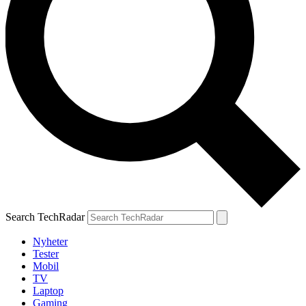
Search TechRadar
Nyheter
Tester
Mobil
TV
Laptop
Gaming