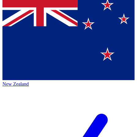
New Zealand