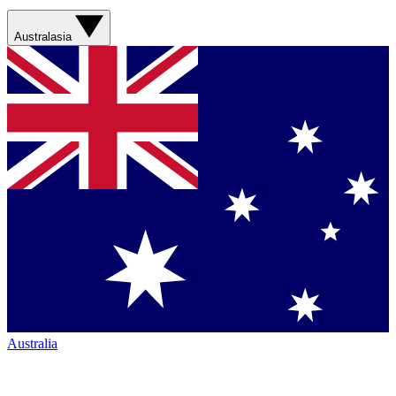
Australasia
Australia