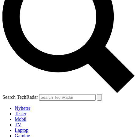
Search TechRadar
Nyheter
Tester
Mobil
TV
Laptop
Gaming