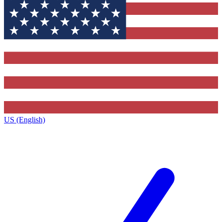
US (English)