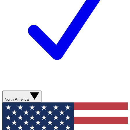
North America