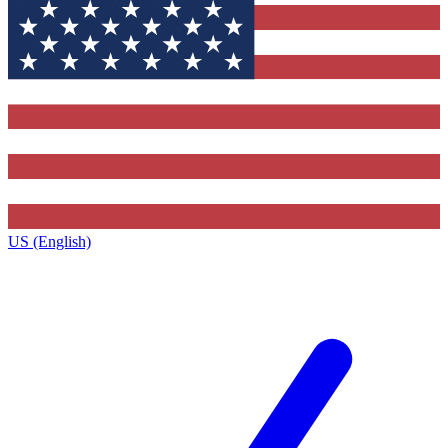
US (English)