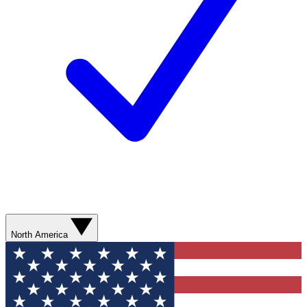
North America