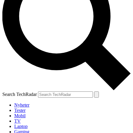
Search TechRadar
Nyheter
Tester
Mobil
TV
Laptop
Gaming