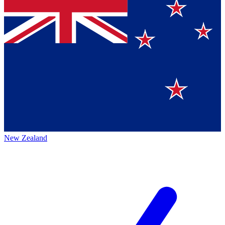
New Zealand