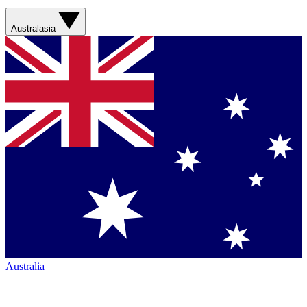
Australasia
Australia