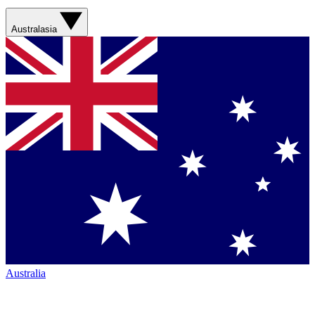
Australasia
Australia