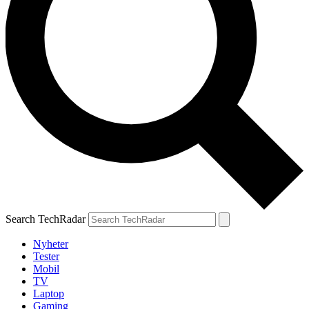
Search TechRadar
Nyheter
Tester
Mobil
TV
Laptop
Gaming