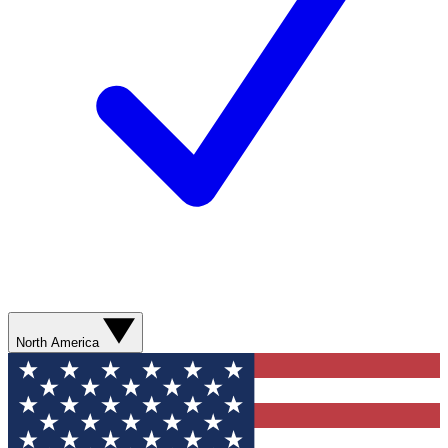
North America