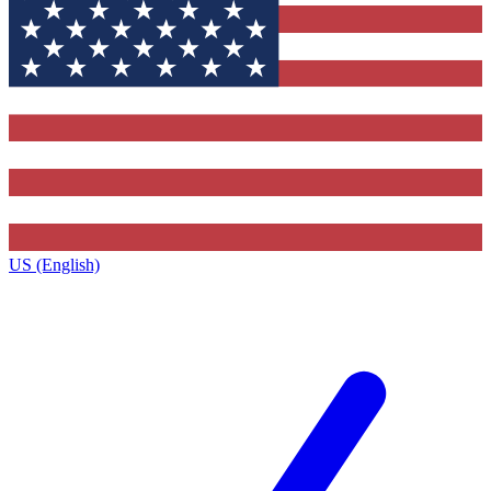
US (English)