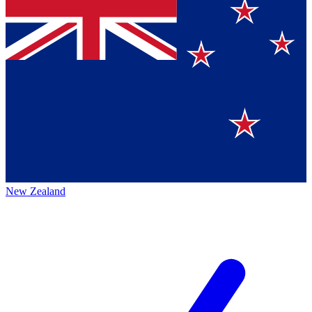
New Zealand