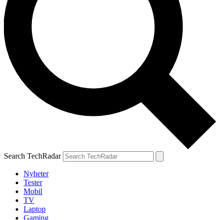
Search TechRadar
Nyheter
Tester
Mobil
TV
Laptop
Gaming