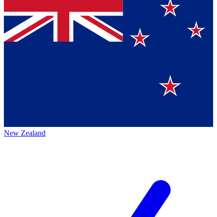
New Zealand