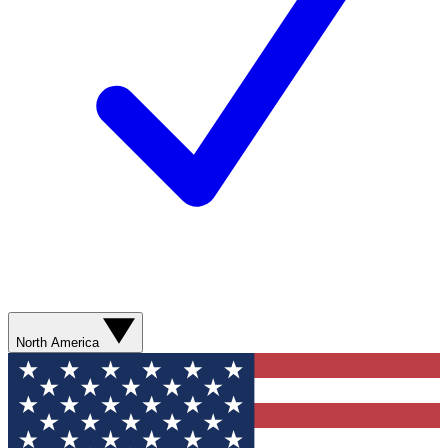
North America