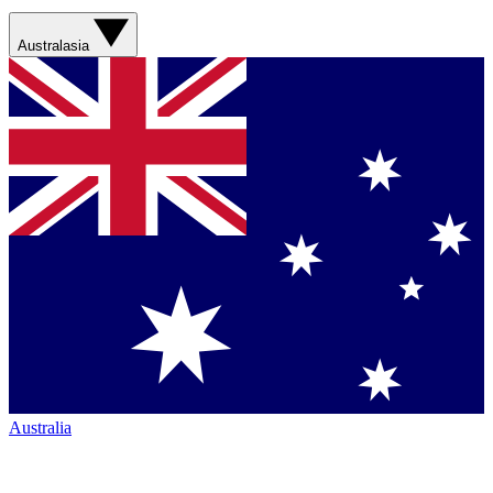
Australasia
Australia