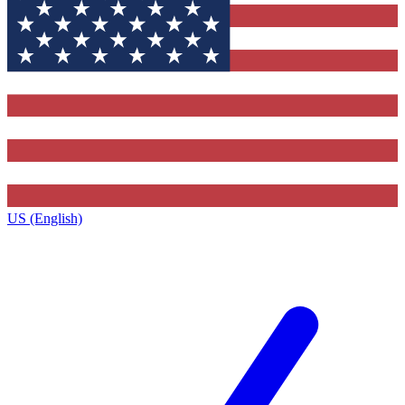
US (English)