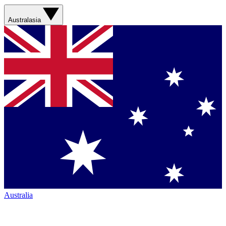
Australasia
Australia