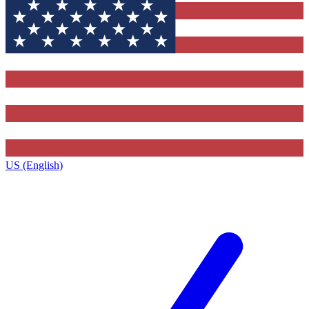
US (English)