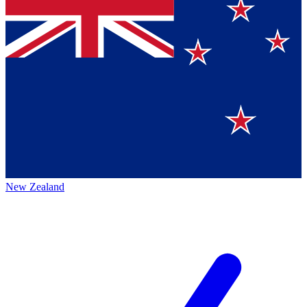
New Zealand