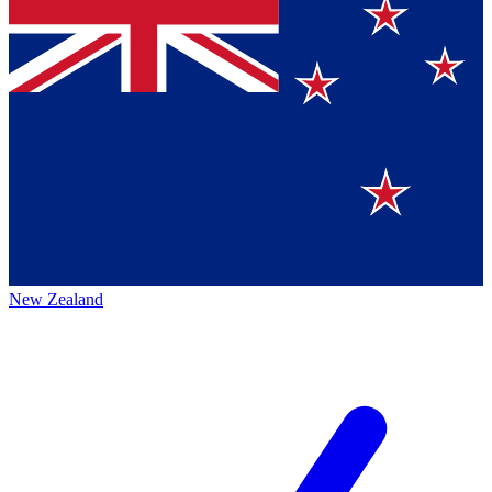
New Zealand