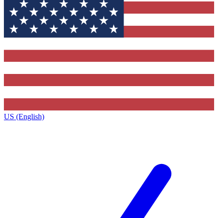
US (English)