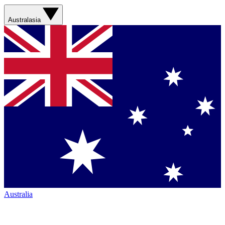
Australasia
Australia