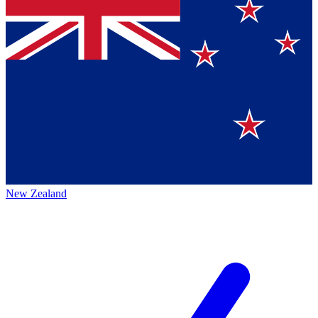
New Zealand