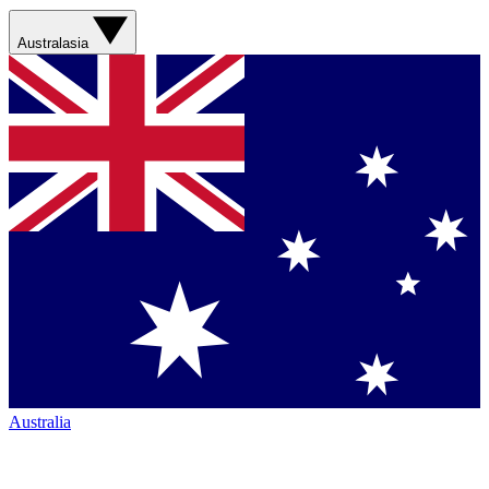
Australasia
Australia