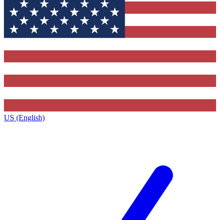
US (English)