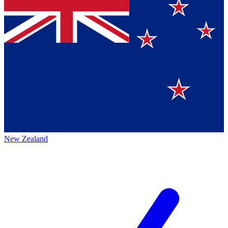
New Zealand