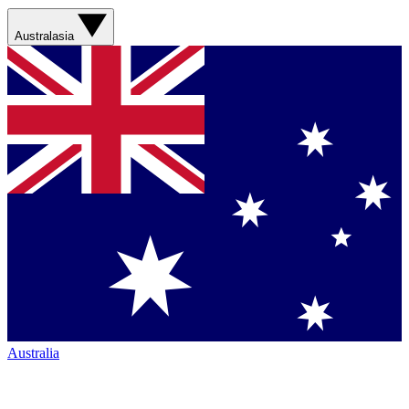
Australasia
Australia