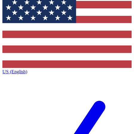
US (English)