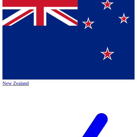
New Zealand