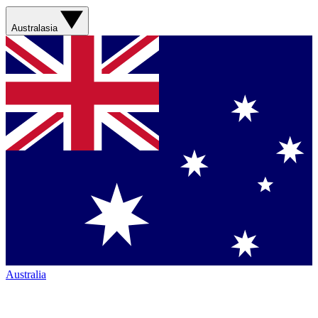
Australasia
Australia