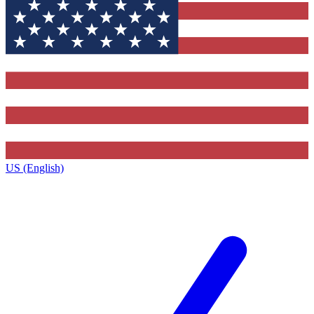
US (English)