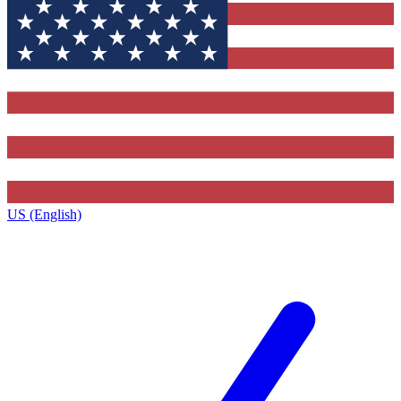
US (English)