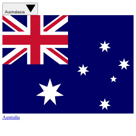
Australasia
Australia