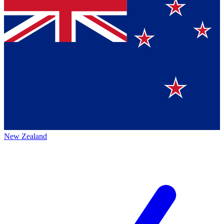
New Zealand