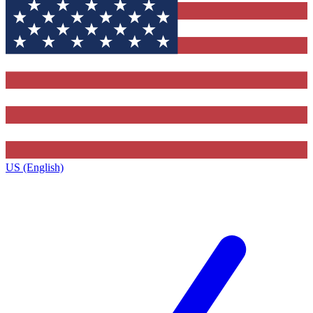
US (English)