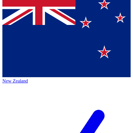
New Zealand