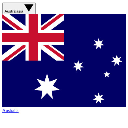
Australasia
Australia