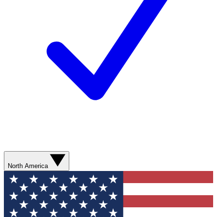
North America