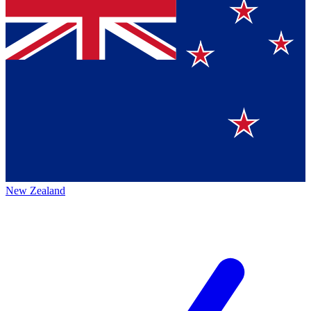
New Zealand