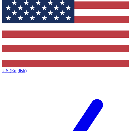
US (English)