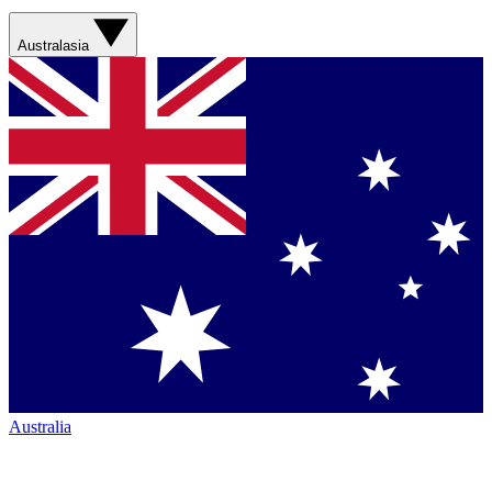
Australasia
Australia