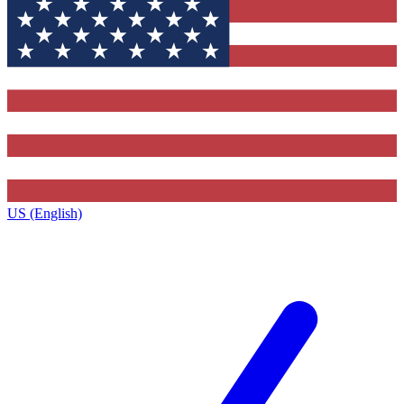
US (English)