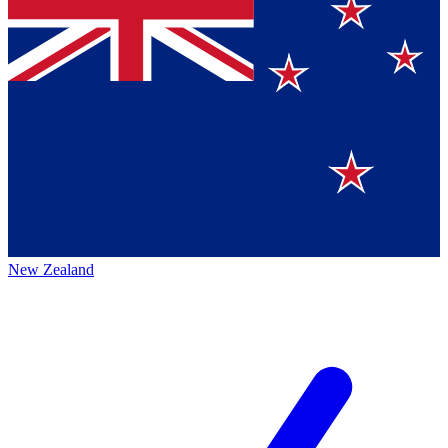
New Zealand