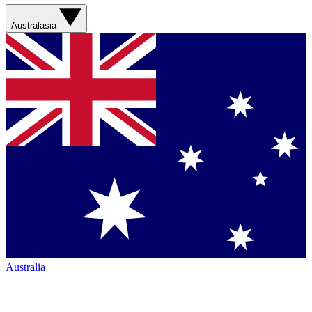
Australasia
Australia