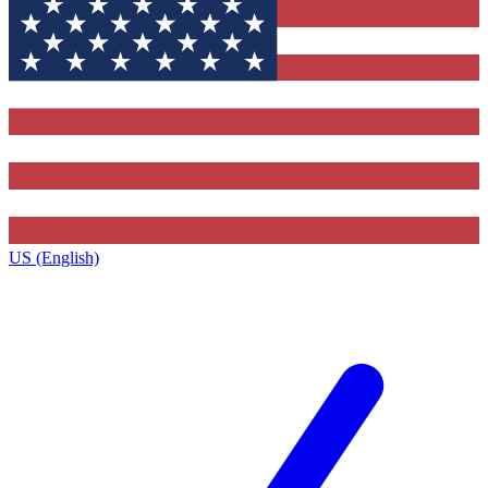
US (English)