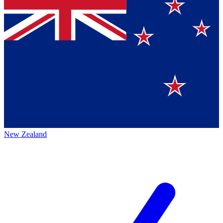
New Zealand