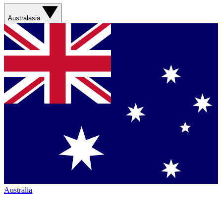
Australasia
Australia