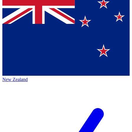
New Zealand