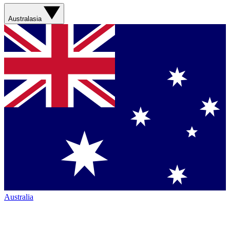
Australasia
Australia