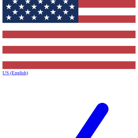
US (English)