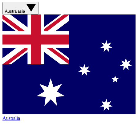
Australasia
Australia