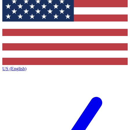
US (English)