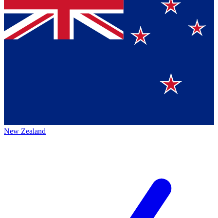
New Zealand