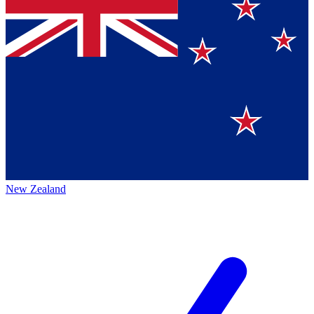
New Zealand