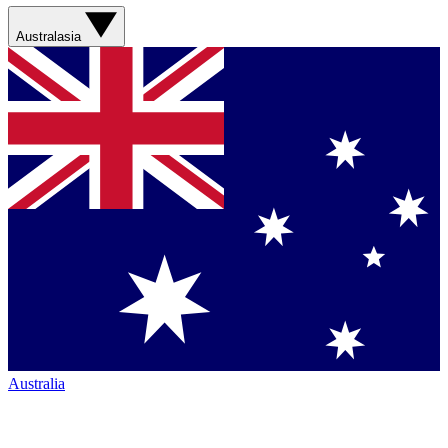
Australasia
Australia