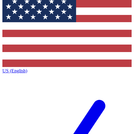
US (English)