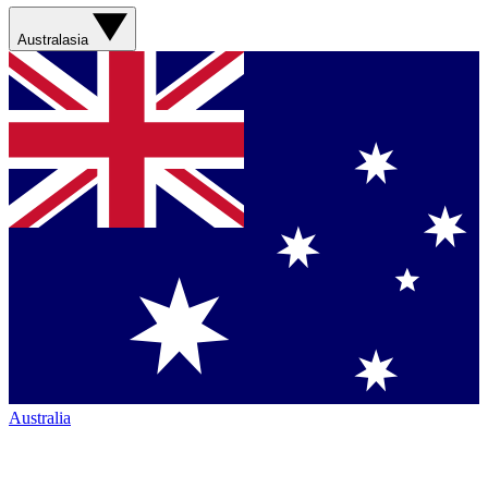
Australasia
Australia