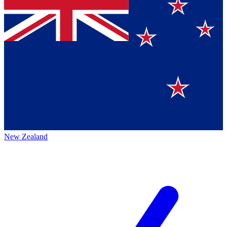
New Zealand