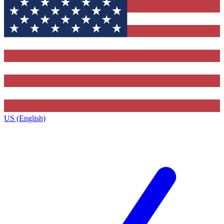
US (English)