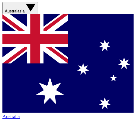
Australasia
Australia