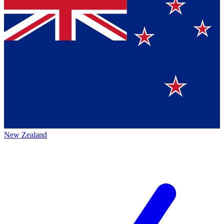
New Zealand