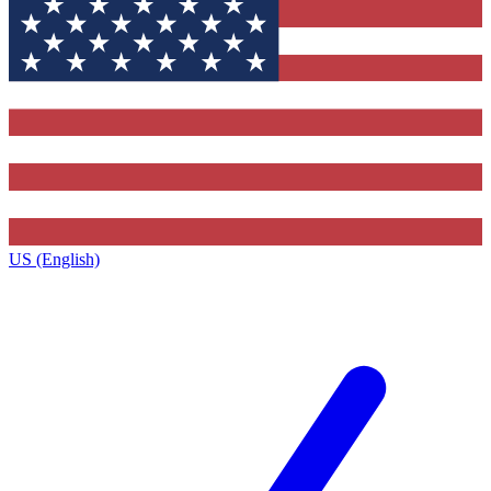
US (English)