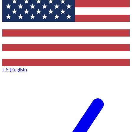
US (English)