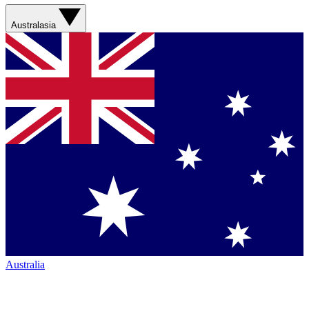
Australasia
Australia