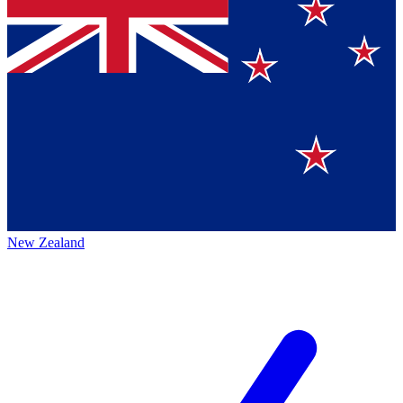
New Zealand