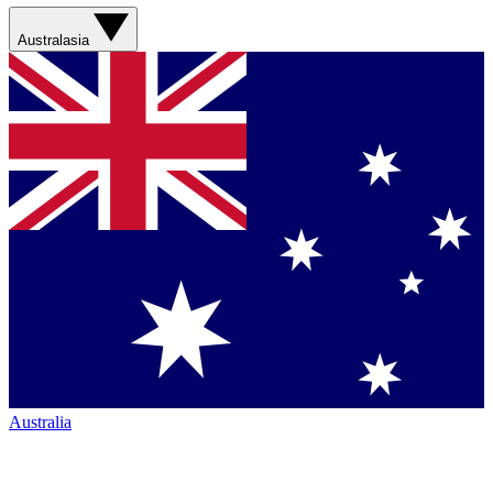
Australasia
Australia