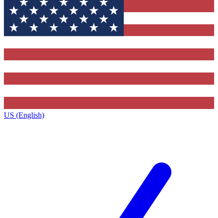
US (English)