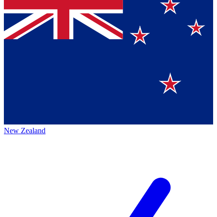
New Zealand