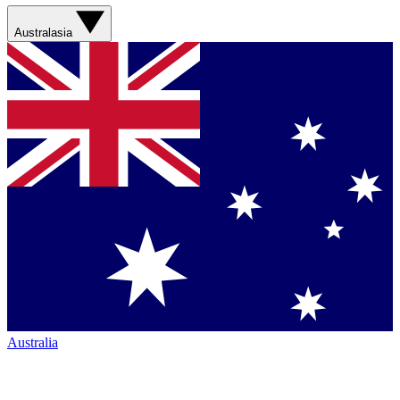
Australasia
Australia