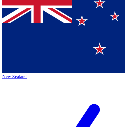
New Zealand