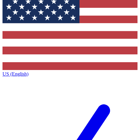
US (English)