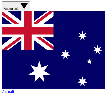
Australasia
Australia