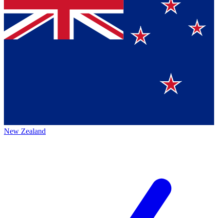
New Zealand