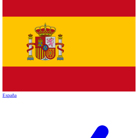
España