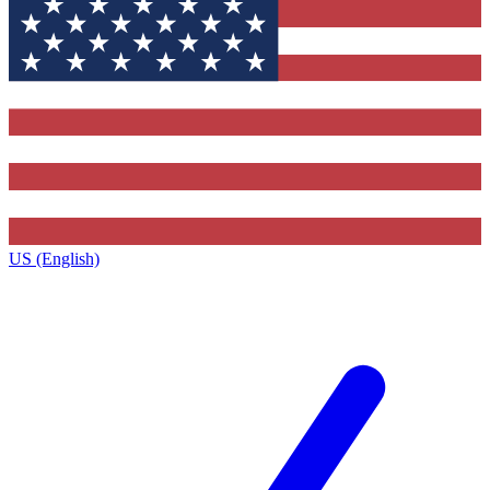
US (English)