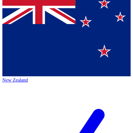
New Zealand