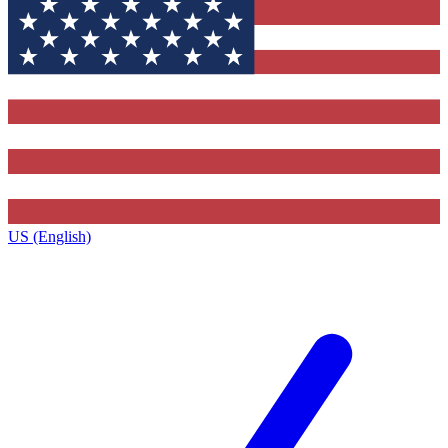
US (English)