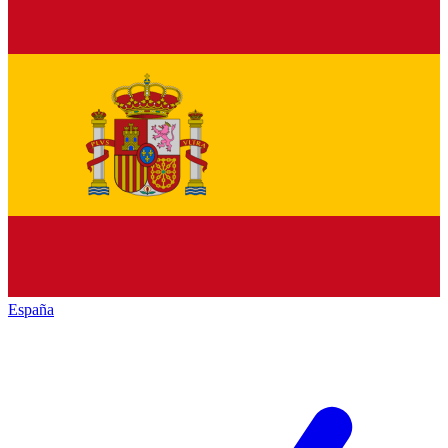
España