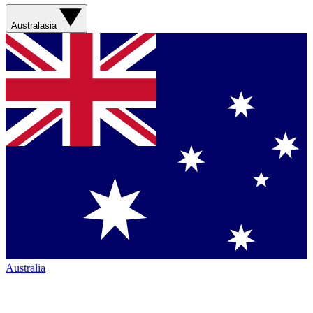
Australasia
Australia