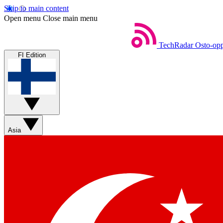
Skip to main content
Open menu
Close main menu
TechRadar
Osto-opp
FI Edition
Asia