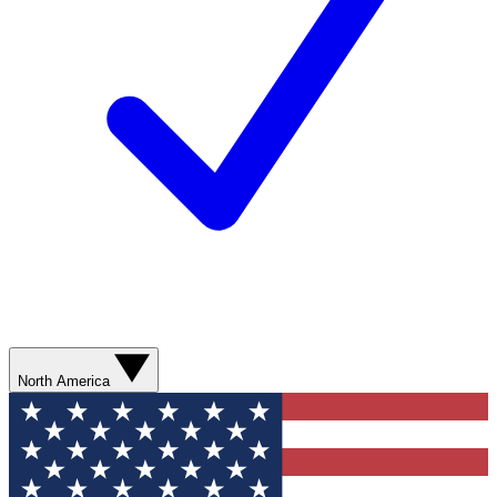
North America