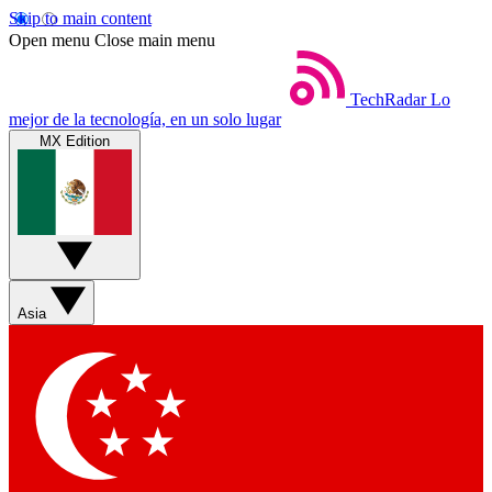
Skip to main content
Open menu
Close main menu
TechRadar
Lo
mejor de la tecnología, en un solo lugar
MX Edition
Asia