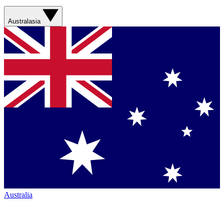
Australasia
Australia