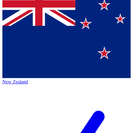
New Zealand