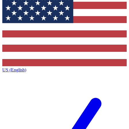
US (English)