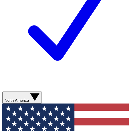
North America