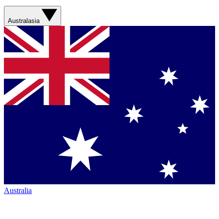
Australasia
Australia