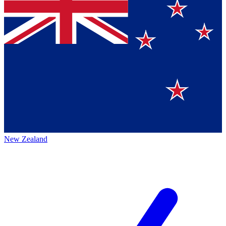
New Zealand