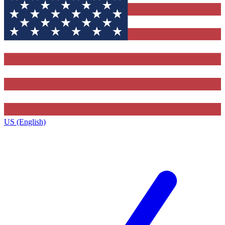
US (English)