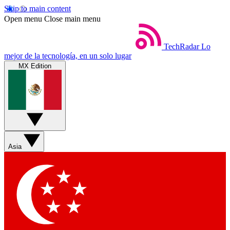
Skip to main content
Open menu
Close main menu
TechRadar
Lo
mejor de la tecnología, en un solo lugar
MX Edition
Asia