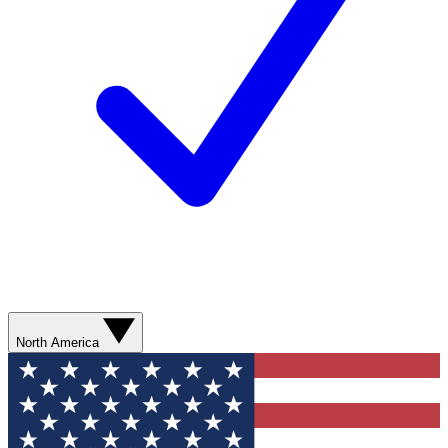
North America