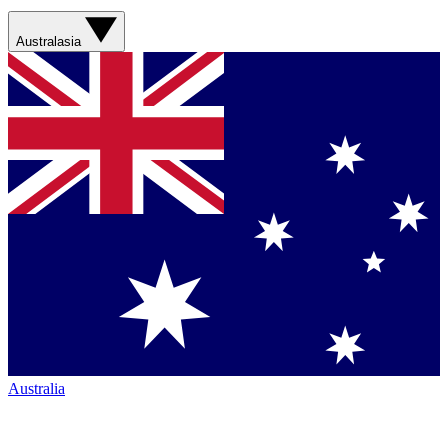
Australasia
Australia