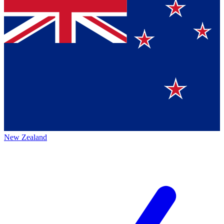
New Zealand