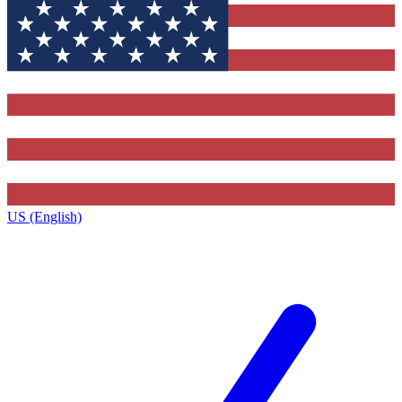
US (English)