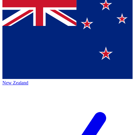
New Zealand