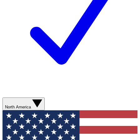
North America