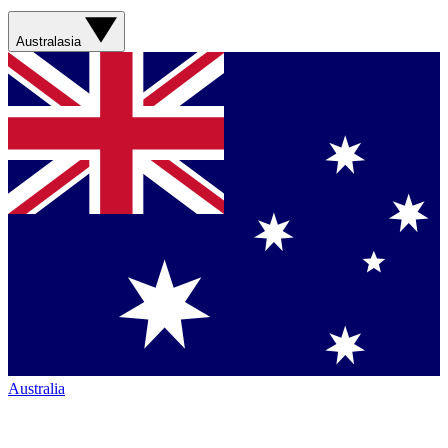
Australasia
Australia