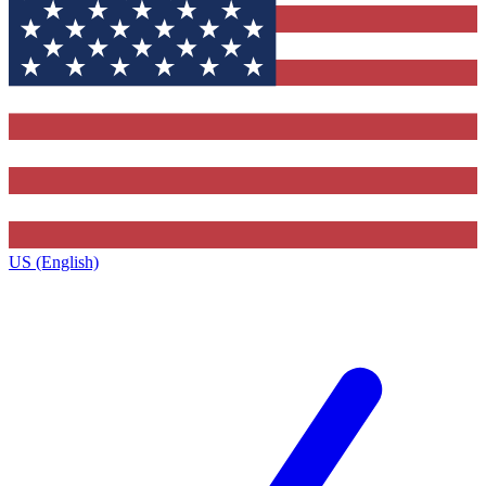
US (English)