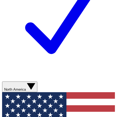
North America