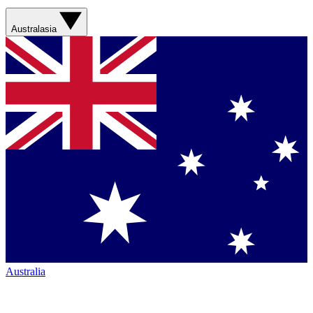
Australasia
Australia