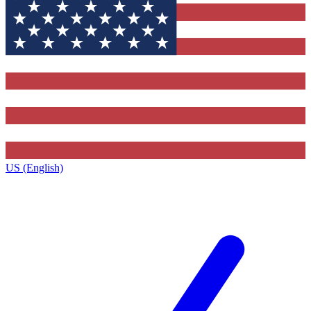
US (English)