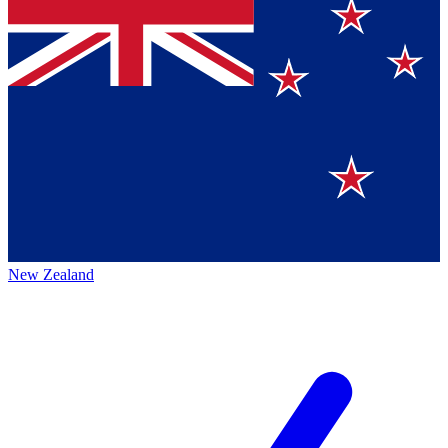
New Zealand