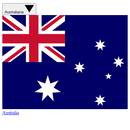
Australasia
Australia