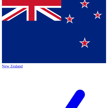
New Zealand