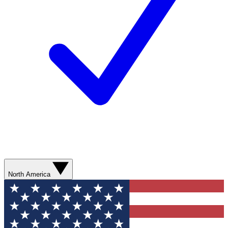
North America