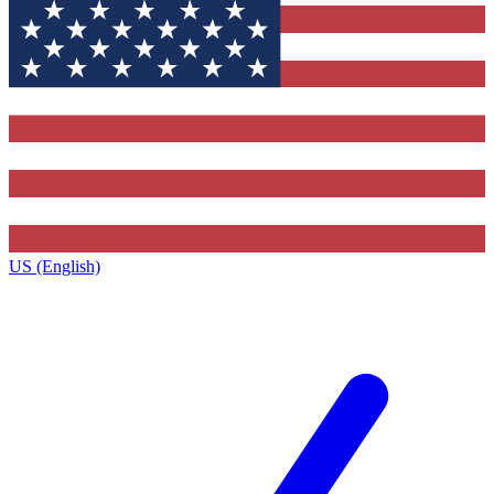
US (English)