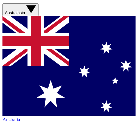
Australasia
Australia