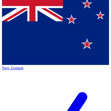
New Zealand