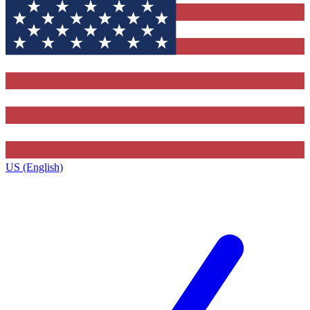
US (English)