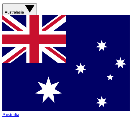
Australasia
Australia