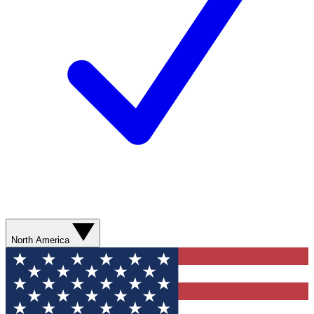
North America