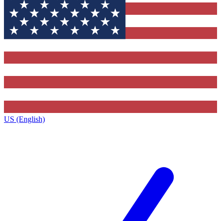
US (English)