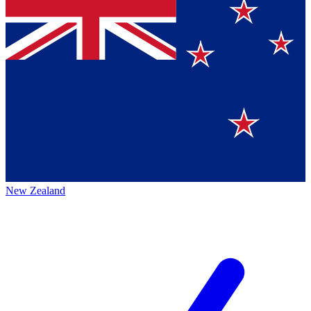
New Zealand